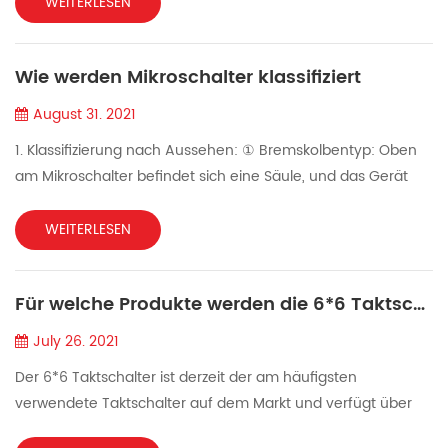
unterschiedlich sind. Wenn Sie die Grundkenntnisse des
WEITERLESEN
Berührungsschalters nicht verstehen, kann es während des
Gebrauchs leicht zu einer Fehlfunktion des Schalters
Wie werden Mikroschalter klassifiziert
kommen und der gesamte Gerätekreis funktioniert nicht
normal. Al...
August 31. 2021
1. Klassifizierung nach Aussehen: ① Bremskolbentyp: Oben
am Mikroschalter befindet sich eine Säule, und das Gerät
drückt von oben auf die Säule, um den Schalter
einzuschalten. ② Gleitradtyp: Oben auf dem Mikroschalter
WEITERLESEN
befindet sich eine Säule und eine Rolle auf der Säule. Das
Gerät drückt von oben auf die Rolle, um den Schalter
Für welche Produkte werden die 6*6 Taktschalter hauptsächlich verwendet?
einzuschalten. ③ Pendelstange mit Rolle: Eine Pendelstange
mit Rollen ...
July 26. 2021
Der 6*6 Taktschalter ist derzeit der am häufigsten
verwendete Taktschalter auf dem Markt und verfügt über
eine breite Palette von Anwendungen . ● Medizinische