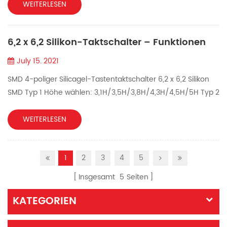
Geräte: Thermometer, Blutdruckmessgeräte,
WEITERLESEN
Krankenhausrufsysteme und andere medizinische Geräte. ●
Computerperipheriegeräte: Computerprodukte wie
6,2 x 6,2 Silikon-Taktschalter – Funktionen
Diktiergeräte und Kameras. ● Kommunikationsgeräte:
Gebäudeausrüstung, Mobiltelefone, Telefone, A...
July 15. 2021
SMD 4-poliger Silicagel-Tastentaktschalter 6,2 x 6,2 Silikon
SMD Typ 1 Höhe wählen: 3,1H/3,5H/3,8H/4,3H/4,5H/5H Typ 2
Höhe wählen: 3,1H/3,4H/4,3H/4,5H/5,1H Vorteile von
Produkten aus Silikonmaterial: 1.Umweltschutz, ungiftig,
WEITERLESEN
geschmacksneutral, harmlos, im Einklang mit den EU-
Anforderungen 2. Wasserdicht, staubdicht, ölbeständig,
1
2
3
4
5
säure- und alkalibeständig, korrosionsbeständig 3. Voller
guter Elas...
Insgesamt
5
Seiten
KATEGORIEN