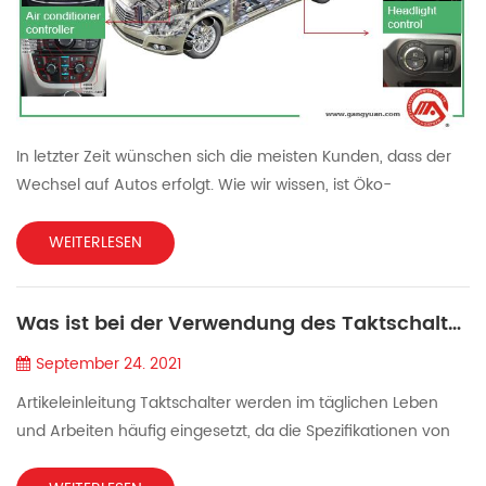
In letzter Zeit wünschen sich die meisten Kunden, dass der
Wechsel auf Autos erfolgt. Wie wir wissen, ist Öko-
Entwicklung ein menschliches Thema. Alle Produkte dienen
dazu, dass Menschen diesen Standard oder diese
WEITERLESEN
Anerkennung erfüllen. Gangyuan Electronics ist seit 1996
Experte für Taktschalter, Kleinschalter und Druckschalter. Wir
Was ist bei der Verwendung des Taktschalters zu beachten
haben viele Kunden von Topmarken wie Nissan, GAG
GROUP, SOUTHEAST ...
September 24. 2021
Artikeleinleitung Taktschalter werden im täglichen Leben
und Arbeiten häufig eingesetzt, da die Spezifikationen von
Taktschaltern vielfältig sind und auch die Anwendungen