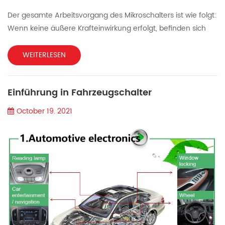
Der gesamte Arbeitsvorgang des Mikroschalters ist wie folgt:
Wenn keine äußere Krafteinwirkung erfolgt, befinden sich
der Ein-/Aus- und der Ein-/Aus-Trennschalter in einem
stationären Zustand. Wenn die äußere Kraft von der
WEITERLESEN
äußeren Übertragungsstange freigegeben wird, kommt es
zu einer Verformung der Bogenfeder, wodurch
Einführung in Fahrzeugschalter
mechanische Energie gespeichert und eine Auslenkung
verursacht wird. Beim Errei...
October 19. 2021