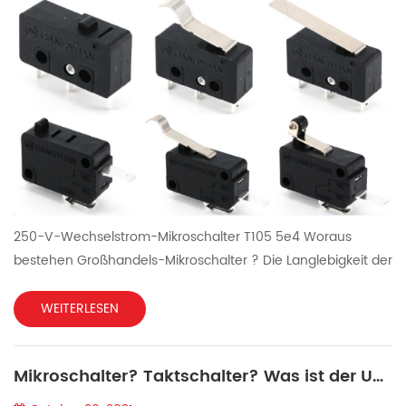
250-V-Wechselstrom-Mikroschalter T105 5e4 Woraus
bestehen Großhandels-Mikroschalter ? Die Langlebigkeit der
Mikroschalter liegt unter anderem daran, dass ihre Gehäuse
aus sehr robusten Materialien hergestellt werden können.
WEITERLESEN
Für die Herstellung dieser Schalter werden häufig Fiberglas
und andere Materialien verwendet. Spezialmaterialien wie
Mikroschalter? Taktschalter? Was ist der Unterschied zwischen ihnen?
Nitril können bei Anwendungen eingesetzt werden, bei
denen ...