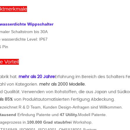
ktmerkmale
wasserdichte Wippschalter
maler Schaltstrom bis 30A
 wasserdichte Level: IP67
6 Pin
 Vorteil
abrik hat.
mehr als 20 Jahre
Erfahrung im Bereich des Schalters Fe
zahl von Kategorien.
mehr als 2000 Modelle.
 Qualität.
Verwenden von Rohstoffen, die aus Japan und Südkor
ls 85%
von Produktautomatisierten Fertigung Abdeckung.
ezeichnet R & D Team, Kunden Design-Anfragen sind Willkommen.
tausend
Erfindung Patente und
47 Utility.
Modell Patente.
ageprozess in.
100.000 Grad staubfrei
Workshop.
 TS16949, ISO9001, ISO14001, OHSA18001 System.