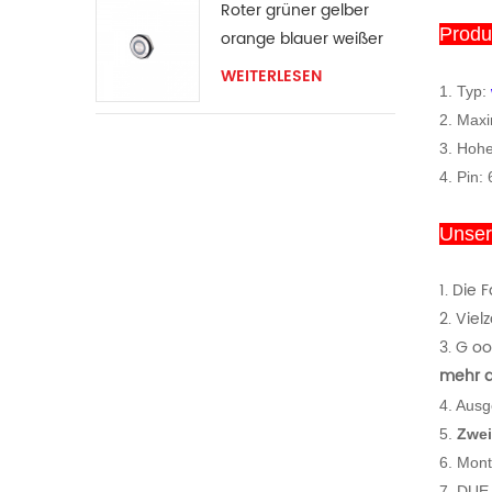
Roter grüner gelber
Produ
orange blauer weißer
LED-Ring Momentan-
WEITERLESEN
1. Typ:
Schalter
2.
Maxi
3. Hohe
4.
Pin: 
Unsere
1.
Die F
2. Viel
3. G
ood
mehr a
4. Ausg
5.
Zwei
6. Mont
7. DUE