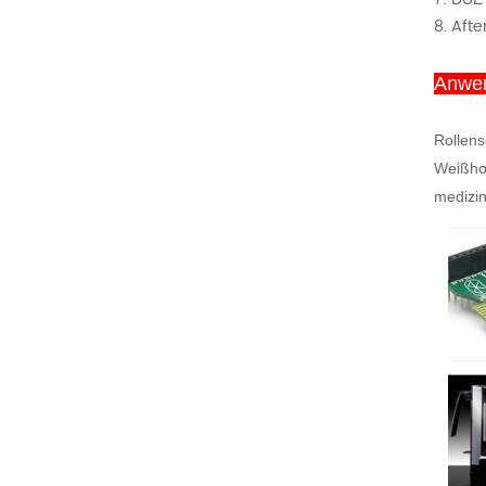
8. Afte
Anwe
Rollens
Weißhom
medizin