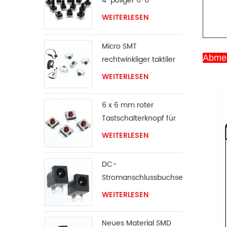
4-poliger 6*6-
Taktschalter
WEITERLESEN
Micro SMT
Abme
rechtwinkliger taktiler
Schalter
WEITERLESEN
6 x 6 mm roter
Tastschalterknopf für
Oberflächenmontage
WEITERLESEN
DC-
Stromanschlussbuchse
WEITERLESEN
Neues Material SMD