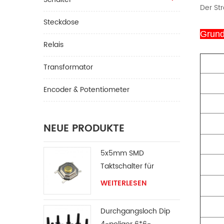
Der St
Steckdose
Grund
Relais
Transformator
Encoder & Potentiometer
NEUE PRODUKTE
5x5mm SMD
Taktschalter für
Ventilator
WEITERLESEN
Durchgangsloch Dip