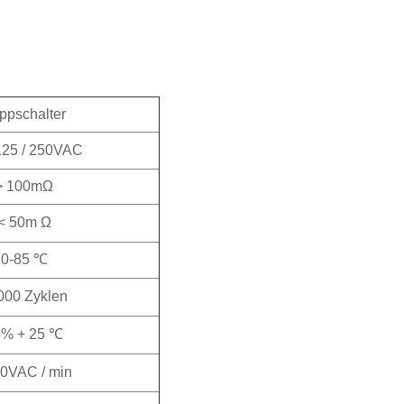
ppschalter
125 / 250VAC
> 100mΩ
<
50m
Ω
0-85
℃
000 Zyklen
3% + 25
℃
0VAC / min