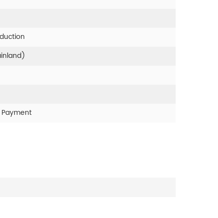
oduction
ainland)
r Payment
r