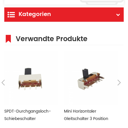
Kategorien
Verwandte Produkte
SPDT-Durchgangsloch-
Mini Horizontaler
O
Schiebeschalter
Gleitschalter 3 Position
Sc