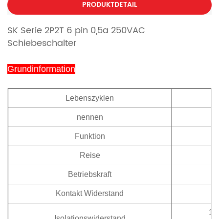
PRODUKTDETAIL
SK Serie 2P2T 6 pin 0,5a 250VAC
Schiebeschalter
Grundinformation
Lebenszyklen
1
nennen
A
Funktion
Reise
Betriebskraft
1
Kontakt Widerstand
10
Isolationswiderstand