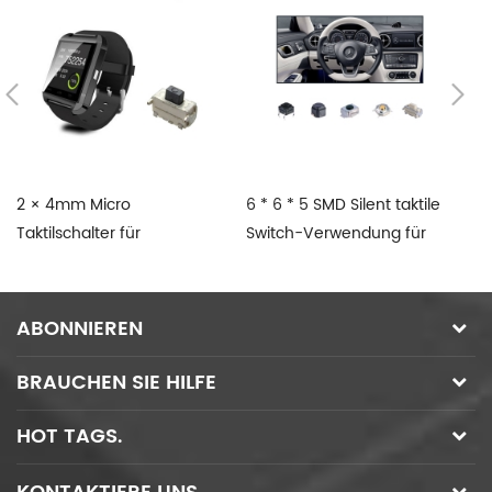
2 × 4mm Micro
6 * 6 * 5 SMD Silent taktile
T
Taktilschalter für
Switch-Verwendung für
Ta
intelligente Uhr
Automotive
fü
ABONNIEREN
BRAUCHEN SIE HILFE
HOT TAGS.