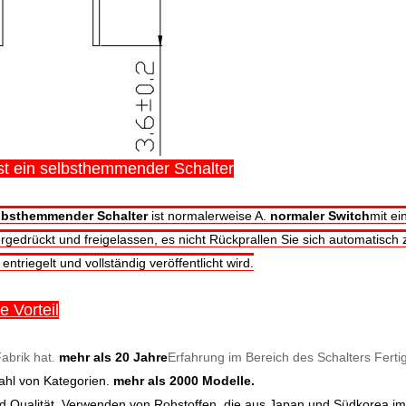
st ein selbsthemmender Schalter
bsthemmender Schalter
ist normalerweise A.
normaler Switch
mit e
rgedrückt und freigelassen, es nicht Rückprallen Sie sich automatisch z
entriegelt und vollständig veröffentlicht wird.
 Vorteil
abrik hat.
mehr als 20 Jahre
Erfahrung im Bereich des Schalters Ferti
zahl von Kategorien.
mehr als 2000 Modelle.
 Qualität.
Verwenden von Rohstoffen, die aus Japan und Südkorea imp