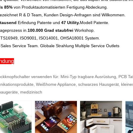
ls 85%
von Produktautomatisierten Fertigung Abdeckung.
ezeichnet R & D Team, Kunden Design-Anfragen sind Willkommen.
tausend
Erfindung Patente und
47 Utility.
Modell Patente.
ageprozess in.
100.000 Grad staubfrei
Workshop.
 TS16949, ISO9001, ISO14001, OHSA18001 System.
r-Sales Service Team. Globale Strahlung Multiple Service Outlets
ndung
ckknopfschalter verwenden für: Mini-Typ tragbare Ausrüstung, PCB Tafe
kationsprodukte, Weißhome Appliance, schwarzes Hausgerät, kleines 
augeräte, medizinisch