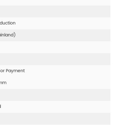
oduction
ainland)
For Payment
0mm
d