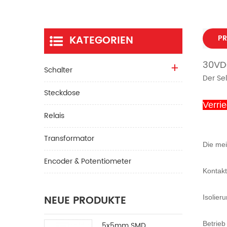
KATEGORIEN
PR
30VDC
Schalter
Der Se
Steckdose
Verri
Relais
Transformator
Die mei
Encoder & Potentiometer
Kontak
NEUE PRODUKTE
Isolier
Betrieb
5x5mm SMD