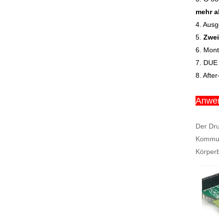
mehr a
4. Ausg
5.
Zwei
6. Mont
7. DUE
8. Afte
Anwe
Der Dru
Kommuni
Körperb