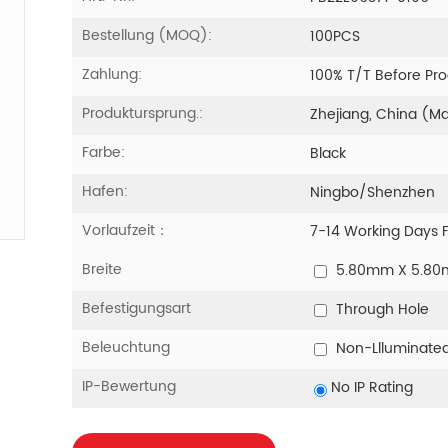
Bestellung (MOQ):
100PCS
Zahlung:
100% T/T Before Pr
Produktursprung.:
Zhejiang, China (M
Farbe:
Black
Hafen:
Ningbo/Shenzhen
Vorlaufzeit：
7-14 Working Days 
Breite
5.80mm X 5.8
Befestigungsart
Through Hole
Beleuchtung
Non-Llluminate
IP-Bewertung
No IP Rating