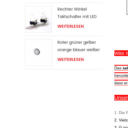
Rechter Winkel
Taktschalter mit LED
WEITERLESEN
Roter grüner gelber
orange blauer weißer
Was i
LED-Ring Momentan-
WEITERLESEN
Schalter
Das
sel
herunte
dass er 
Unsere
1.
Die F
2. Viel
3. G
ood