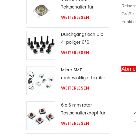
Reisen:
Taktschalter für
Größe:
Ventilator
WEITERLESEN
Funkti
Durchgangsloch Dip
4-poliger 6*6-
Taktschalter
WEITERLESEN
Abme
Micro SMT
rechtwinkliger taktiler
Schalter
WEITERLESEN
6 x 6 mm roter
Tastschalterknopf für
Oberflächenmontage
WEITERLESEN