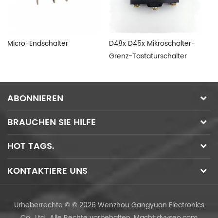
Micro-Endschalter
D48x D45x Mikroschalter-
En
Grenz-Tastaturschalter
Me
ABONNIEREN
BRAUCHEN SIE HILFE
HOT TAGS.
KONTAKTIERE UNS
Urheberrechte © © 2026 Wenzhou Gangyuan Electronics
Co., Ltd.. Alle Rechte vorbehalten.
Macht:
dyyseo.com