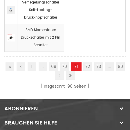
Verriegelungsschalter
Self-Locking-
Druckknopfschalter
SMD Momentaner
Druckschalter mit 2 Pin
Schalter
1
...
69
70
71
72
73
...
90
Insgesamt
90
Seiten
ABONNIEREN
BRAUCHEN SIE HILFE