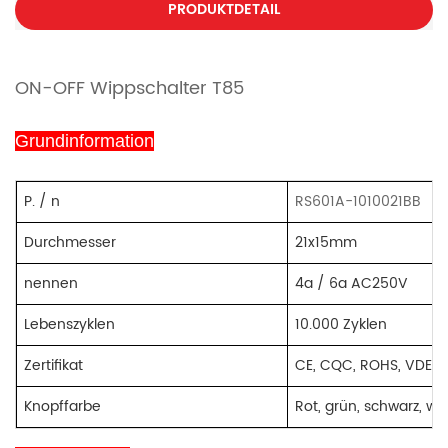
PRODUKTDETAIL
ON-OFF Wippschalter T85
Grundinformation
P.
/
n
RS601A-1010021BB
Durchmesser
21x15mm
nennen
4a / 6a AC250V
Lebenszyklen
10.000 Zyklen
Zertifikat
CE, CQC, ROHS, VDE e
Knopffarbe
Rot, grün, schwarz, we