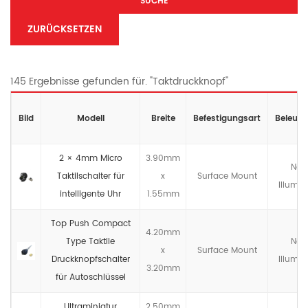
SUCHE
ZURÜCKSETZEN
145 Ergebnisse gefunden für. "Taktdruckknopf"
Bild
Modell
Breite
Befestigungsart
Beleuc
2 × 4mm Micro
3.90mm
Non
Taktilschalter für
x
Surface Mount
lllumin
intelligente Uhr
1.55mm
Top Push Compact
4.20mm
Type Taktile
Non
x
Surface Mount
Druckknopfschalter
lllumin
3.20mm
für Autoschlüssel
Ultraminiatur
2.50mm