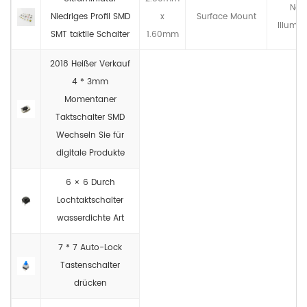
Non
Niedriges Profil SMD
x
Surface Mount
lllumin
SMT taktile Schalter
1.60mm
2018 Heißer Verkauf
4 * 3mm
Momentaner
Taktschalter SMD
Wechseln Sie für
digitale Produkte
6 × 6 Durch
Lochtaktschalter
wasserdichte Art
7 * 7 Auto-Lock
Tastenschalter
drücken