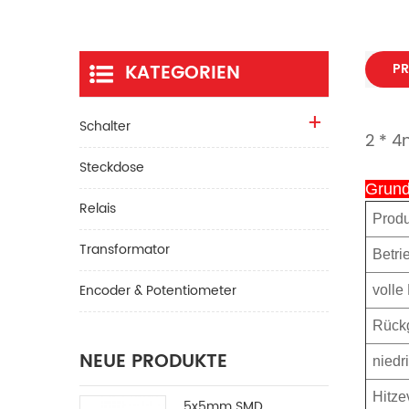
KATEGORIEN
PR
Schalter
2 * 4
Steckdose
Grund
Relais
Prod
Transformator
Betri
Encoder & Potentiometer
volle
Rückg
NEUE PRODUKTE
niedr
Hitze
5x5mm SMD