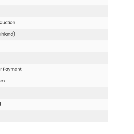
oduction
ainland)
er Payment
mm
d