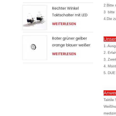
2.Bitte
Rechter Winkel
3
bitte
Taktschalter mit LED
4.Die z
WEITERLESEN
Roter grüner gelber
Unsere
orange blauer weißer
1. Ausg
LED-Ring Momentan-
2. Erfa
WEITERLESEN
Schalter
3. Zwei
4. Mont
5. DUE
Anwe
Taktile
Weißhom
medizin