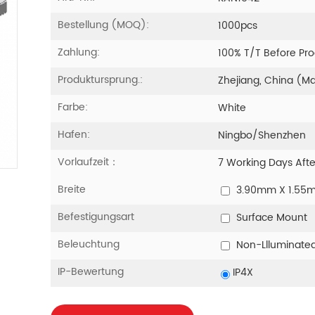
Bestellung (MOQ):
1000pcs
Zahlung:
100% T/T Before Pr
Produktursprung.:
Zhejiang, China (M
Farbe:
White
Hafen:
Ningbo/Shenzhen
Vorlaufzeit：
7 Working Days Aft
Breite
3.90mm X 1.55
Befestigungsart
Surface Mount
Beleuchtung
Non-Llluminate
IP-Bewertung
IP4X