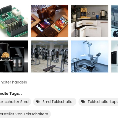
chalter handeln
dte Tags. :
aktschalter Smd
Smd Taktschalter
Taktschalterkap
ersteller Von Taktschaltern