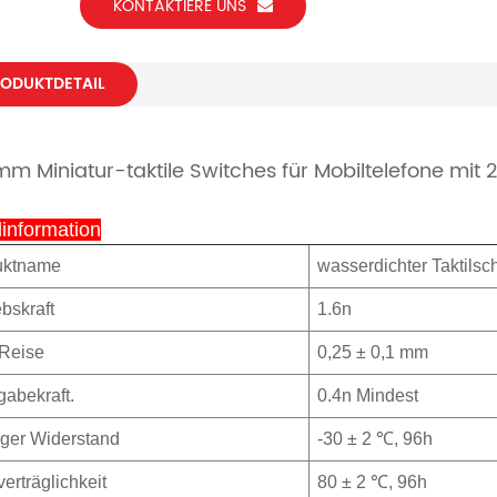
KONTAKTIERE UNS
ODUKTDETAIL
mm Miniatur-taktile Switches für Mobiltelefone mit
information
uktname
wasserdichter Taktilsch
ebskraft
1.6n
 Reise
0,25 ± 0,1 mm
abekraft.
0.4n Mindest
iger Widerstand
-30 ± 2 ℃, 96h
verträglichkeit
80 ± 2 ℃, 96h