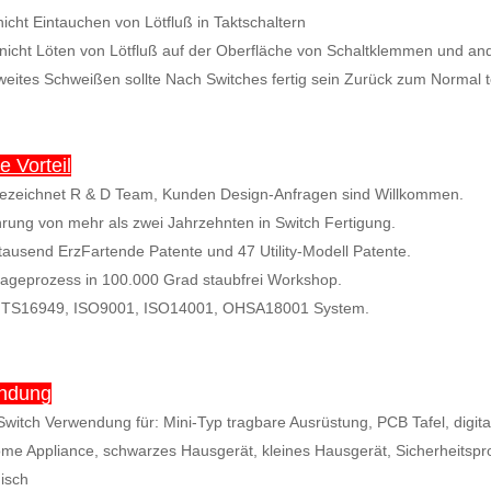
 nicht Eintauchen von Lötfluß in Taktschaltern
 nicht Löten von Lötfluß auf der Oberfläche von Schaltklemmen und and
weites Schweißen sollte Nach Switches fertig sein Zurück zum Normal
 Vorteil
ezeichnet R & D Team, Kunden Design-Anfragen sind Willkommen.
hrung von mehr als zwei Jahrzehnten in Switch Fertigung.
tausend ErzFartende Patente und 47 Utility-Modell Patente.
ageprozess in 100.000 Grad staubfrei Workshop.
 TS16949, ISO9001, ISO14001, OHSA18001 System.
ndung
 Switch Verwendung für: Mini-Typ tragbare Ausrüstung, PCB Tafel, dig
e Appliance, schwarzes Hausgerät, kleines Hausgerät, Sicherheitspr
isch