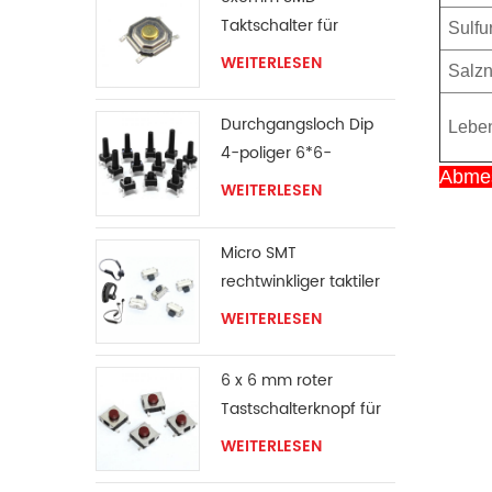
Taktschalter für
Sulfu
Ventilator
WEITERLESEN
Salzn
Durchgangsloch Dip
Leben
4-poliger 6*6-
Abme
Taktschalter
WEITERLESEN
Micro SMT
rechtwinkliger taktiler
Schalter
WEITERLESEN
6 x 6 mm roter
Tastschalterknopf für
Oberflächenmontage
WEITERLESEN