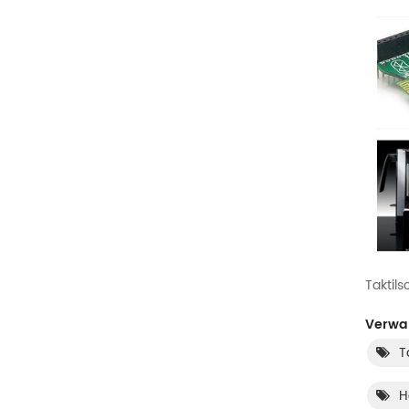
Taktils
Verwan
T
H