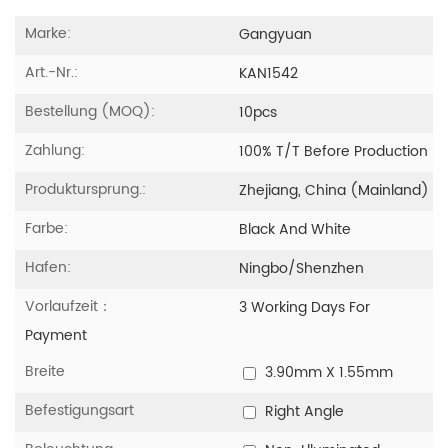
Marke:
Gangyuan
Art.-Nr.:
KAN1542
Bestellung (MOQ):
10pcs
Zahlung:
100% T/T Before Production
Produktursprung.:
Zhejiang, China (Mainland)
Farbe:
Black And White
Hafen:
Ningbo/Shenzhen
Vorlaufzeit：
3 Working Days For
Payment
Breite
3.90mm X 1.55mm
Befestigungsart
Right Angle